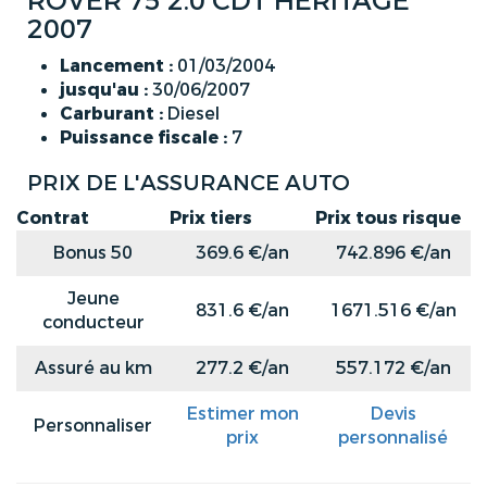
ROVER 75 2.0 CDT HERITAGE
2007
Lancement :
01/03/2004
jusqu'au :
30/06/2007
Carburant :
Diesel
Puissance fiscale :
7
PRIX DE L'ASSURANCE AUTO
Contrat
Prix tiers
Prix tous risque
Bonus 50
369.6 €/an
742.896 €/an
Jeune
831.6 €/an
1671.516 €/an
conducteur
Assuré au km
277.2 €/an
557.172 €/an
Estimer mon
Devis
Personnaliser
prix
personnalisé